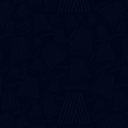
Revendications
Organisation
Le Bureau National
Régions
Métiers
PREFECTURE DE POLICE
C.R.S.
D.C.R.F.P.N
POLICIERS ADJOINTS & CADETS
D.C.S.P.
P.A.F.
INVESTIGATION
F.S.P.N.
D.G.S.I.
Spécialités
Nuiteux
PATS
Retraités
Nous rejoindre
Contact