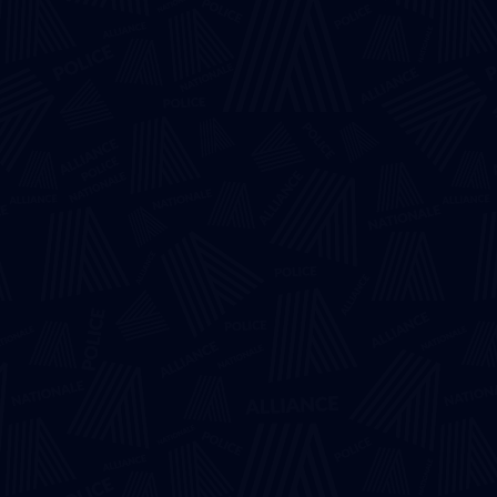
Infos pratiques
Grille des salaires
Bon à savoir
Aide au logement
Compétence Territoriale
Partenaires
Réserve opérationnelle
Alliance Avantages
Magazines
Le Syndicat
Présentation