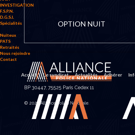
INVESTIGATION
F.S.P.N.
D.G.S.I.
OPTION NUIT
Spécialités
Nuiteux
PATS
Retraités
Nous rejoindre
Contact
Accueil
Le syndicat
Actualités
Adhérer
In
BP 30447, 75525 Paris Cedex 11
© 2023 Alliance Police Nationale.