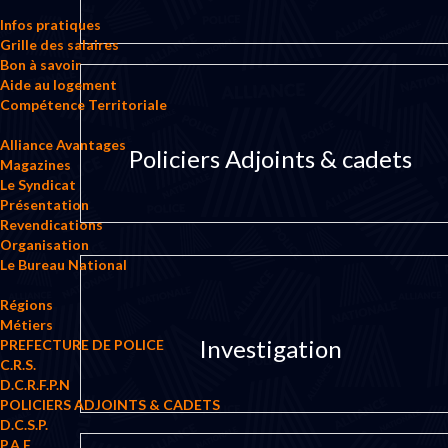
Infos pratiques
Grille des salaires
Bon à savoir
Aide au logement
Compétence Territoriale
Alliance Avantages
Policiers Adjoints & cadets
Magazines
Le Syndicat
Présentation
Revendications
Organisation
Le Bureau National
Régions
Métiers
Investigation
PREFECTURE DE POLICE
C.R.S.
D.C.R.F.P.N
POLICIERS ADJOINTS & CADETS
D.C.S.P.
P.A.F.