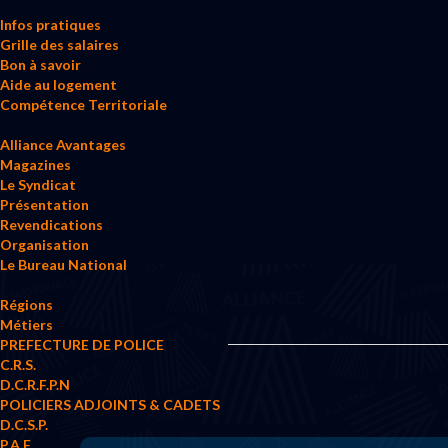
Infos pratiques
Grille des salaires
Bon à savoir
Aide au logement
Compétence Territoriale
Alliance Avantages
Magazines
Le Syndicat
Présentation
Revendications
Organisation
Le Bureau National
Régions
Métiers
PREFECTURE DE POLICE
C.R.S.
D.C.R.F.P.N
POLICIERS ADJOINTS & CADETS
D.C.S.P.
P.A.F.