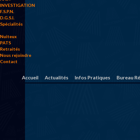
INVESTIGATION
F.S.P.N.
D.G.S.I.
Spécialités
Nuiteux
PATS
Retraités
Nous rejoindre
Contact
Accueil
Actualités
Infos Pratiques
Bureau Ré