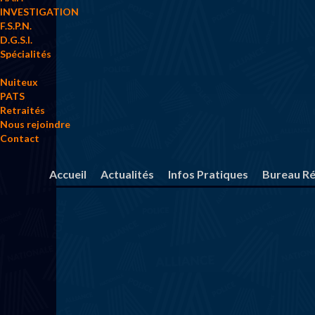
INVESTIGATION
F.S.P.N.
D.G.S.I.
Spécialités
Nuiteux
PATS
Retraités
Nous rejoindre
Contact
Accueil
Actualités
Infos Pratiques
Bureau Ré