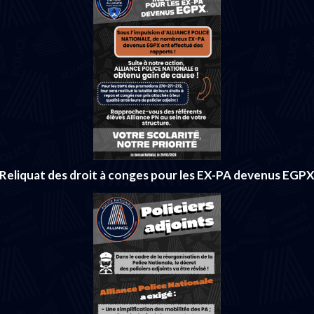
Reliquat des droit à conges pour les EX-PA devenus EGP