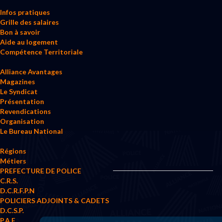
Infos pratiques
Grille des salaires
Bon à savoir
Aide au logement
Compétence Territoriale
Alliance Avantages
Magazines
Le Syndicat
Présentation
Revendications
Organisation
Le Bureau National
Régions
Métiers
PREFECTURE DE POLICE
C.R.S.
D.C.R.F.P.N
POLICIERS ADJOINTS & CADETS
D.C.S.P.
P.A.F.