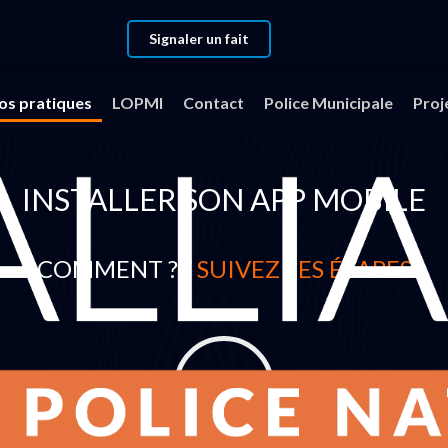
Signaler un fait
fos pratiques
LOPMI
Contact
Police Municipale
Proj
INSTALLER SON APP MOBILE
COMMENT ? /
SUIVEZ LES ÉTAPES
2