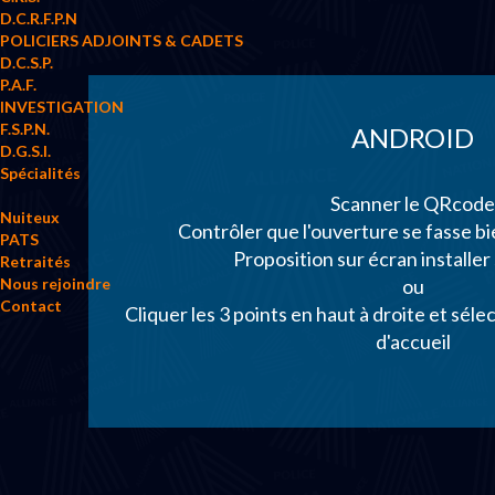
D.C.R.F.P.N
POLICIERS ADJOINTS & CADETS
D.C.S.P.
P.A.F.
INVESTIGATION
F.S.P.N.
ANDROID
D.G.S.I.
Spécialités
Scanner le QRcode
Nuiteux
Contrôler que l'ouverture se fasse
PATS
Proposition sur écran installer 
Retraités
ou
Nous rejoindre
Contact
Cliquer les 3 points en haut à droite et séle
d'accueil