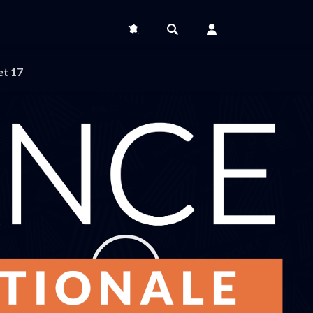
et 17
3