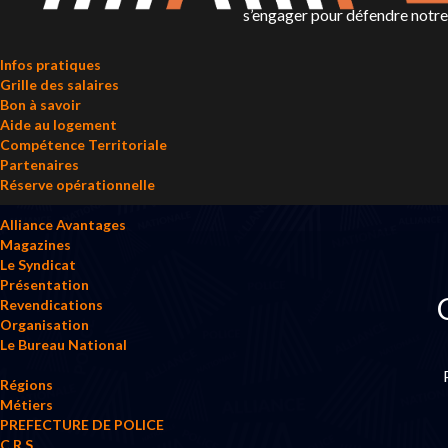
s’engager pour défendre notre p
Infos pratiques
Grille des salaires
Bon à savoir
Aide au logement
Compétence Territoriale
Partenaires
Réserve opérationnelle
Alliance Avantages
Magazines
Le Syndicat
Présentation
Revendications
Organisation
Le Bureau National
Régions
Métiers
PREFECTURE DE POLICE
C.R.S.