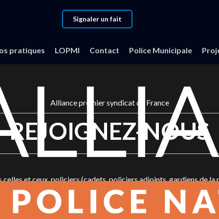
Signaler un fait
fos pratiques
LOPMI
Contact
Police Municipale
Proj
Alliance premier syndicat de France
REJOIGNEZ-NOUS
 celles et ceux, policiers (cadets, policiers adjoints, gardiens de la 
tratifs Techniques et Scientifiques), qui veulent rejoindre Allianc
x contribuent à renforcer la légitimité du syndicat, à augmenter l
on, à mener des actions dans l’intérêt des policiers.Rejoindre Allia