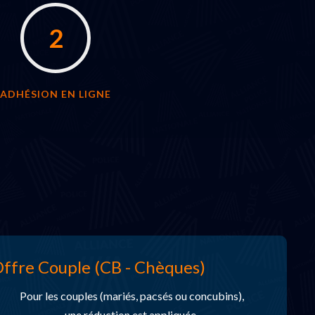
2
ADHÉSION EN LIGNE
ffre Couple (CB - Chèques)
Pour les couples (mariés, pacsés ou concubins),
une réduction est appliquée.