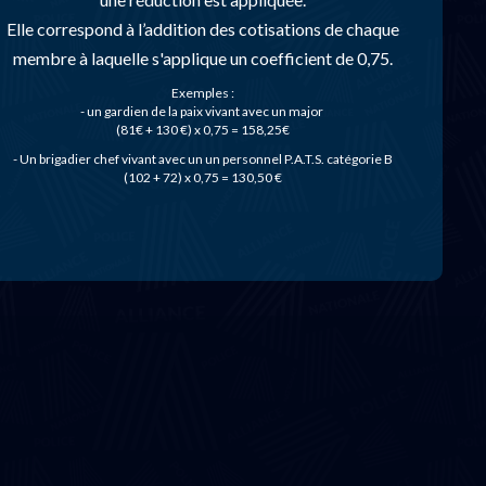
Elle correspond à l’addition des cotisations de chaque
membre à laquelle s'applique un coefficient de 0,75.
Exemples :
- un gardien de la paix vivant avec un major
(81€ + 130 €) x 0,75 = 158,25€
- Un brigadier chef vivant avec un un personnel P.A.T.S. catégorie B
(102 + 72) x 0,75 = 130,50 €