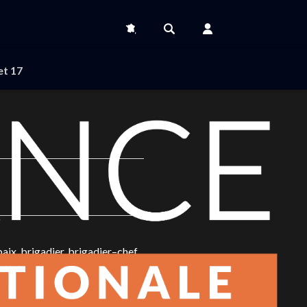
et 17
paix, brigadier, brigadier–chef,
e Police Nationale. Chaque jour,
e poids d’Alliance dans les
nce, c’est participer au débat et