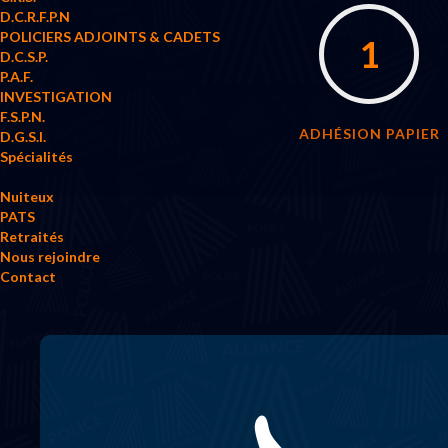
D.C.R.F.P.N
POLICIERS ADJOINTS & CADETS
1
D.C.S.P.
P.A.F.
INVESTIGATION
F.S.P.N.
ADHÉSION PAPIER
D.G.S.I.
Spécialités
Nuiteux
PATS
Retraités
Nous rejoindre
Contact