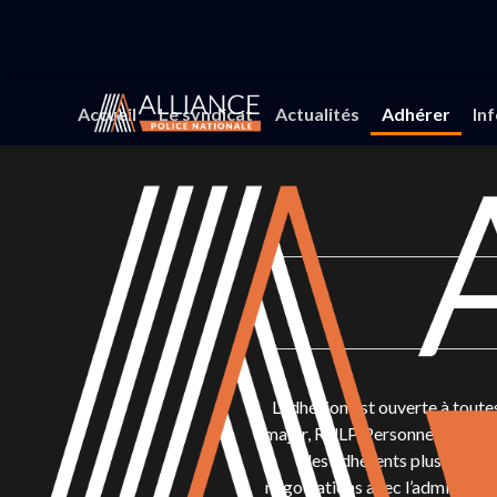
Accueil
Le syndicat
Actualités
Adhérer
In
L’adhésion est ouverte à toutes
major, RULP, Personnels Adminis
des adhérents plus nombreu
négociations avec l’administrati