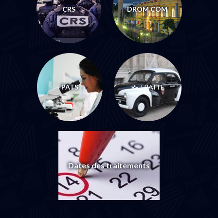
CRS
DROM COM
PATS
RETRAITE
Dates des traitements