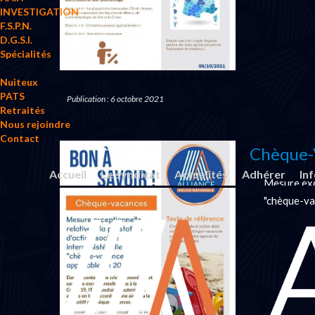
INVESTIGATION
F.S.P.N.
D.G.S.I.
Spécialités
Nuiteux
PATS
Publication : 6 octobre 2021
Retraités
Nous rejoindre
Contact
Chèque-
Accueil
Le syndicat
Actualités
Adhérer
In
Mesure exce
"chèque-va