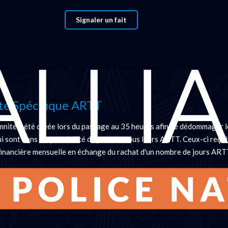
Signaler un fait
ir
té Spécifique ARTT
mnité a été créée lors du passage au 35 heures afin de dédommager l
ui sont dans l'impossibilité de prendre tous leurs ARTT. Ceux-ci reço
financière mensuelle en échange du rachat d'un nombre de jours ART