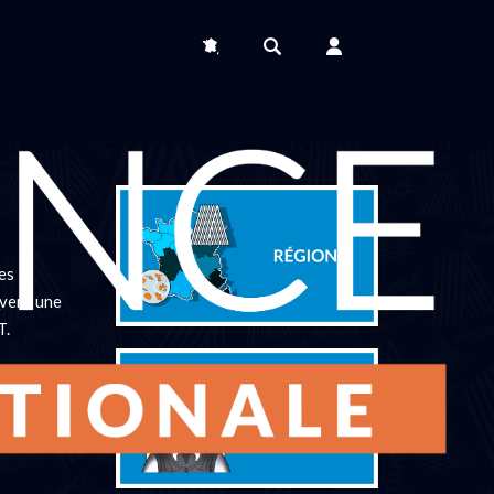
es
ivent une
T.