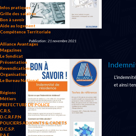
Infos pratiques
Grille des salaires
Bon à savoir
Aide au logement
Compétence Territoriale
Publication : 21 novembre 2021
Alliance Avantages
Magazines
Le Syndicat
Présentation
Indemni
Revendications
Organisation
L'indemnité
Le Bureau National
et ainsi te
Régions
Métiers
PREFECTURE DE POLICE
C.R.S.
D.C.R.F.P.N
POLICIERS ADJOINTS & CADETS
D.C.S.P.
P.A.F.