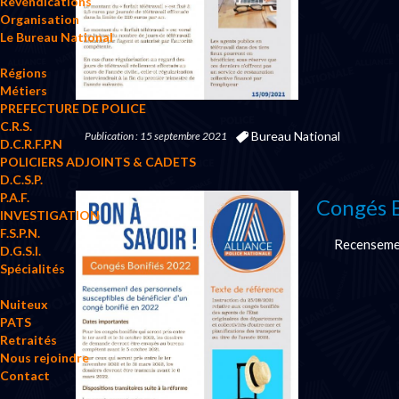
Revendications
Organisation
Le Bureau National
Régions
Métiers
PREFECTURE DE POLICE
C.R.S.
Bureau National
Publication : 15 septembre 2021
D.C.R.F.P.N
POLICIERS ADJOINTS & CADETS
D.C.S.P.
P.A.F.
Congés B
INVESTIGATION
F.S.P.N.
Recensemen
D.G.S.I.
Spécialités
Nuiteux
PATS
Retraités
Nous rejoindre
Contact