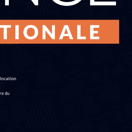
 la suite...
llocation
re du