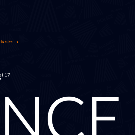
 la suite...
et 17
le