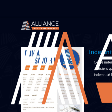
Vous êtes ici :
Accueil
Infos pratiques
Bon à savo
Indemni
Cette inde
policiers q
indemnité 