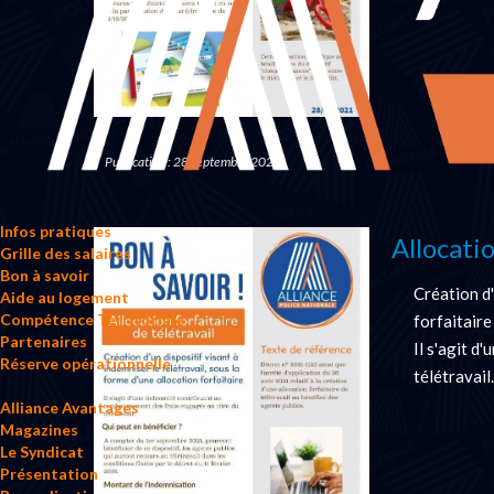
Publication : 28 septembre 2021
Infos pratiques
Allocati
Grille des salaires
Bon à savoir
Création d'
Aide au logement
Compétence Territoriale
forfaitaire
Partenaires
Il s'agit d
Réserve opérationnelle
télétravail.
Alliance Avantages
Magazines
Le Syndicat
Présentation