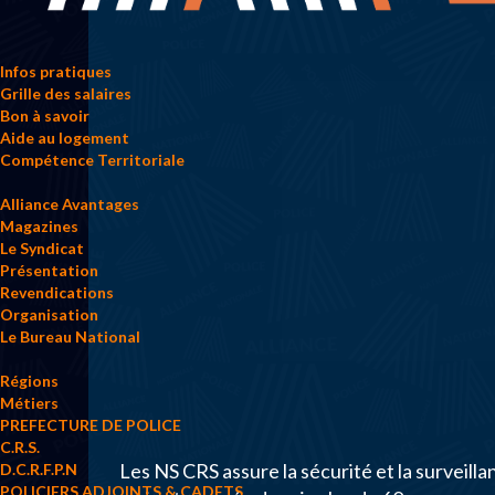
Infos pratiques
Grille des salaires
Bon à savoir
Aide au logement
Compétence Territoriale
Alliance Avantages
Magazines
Le Syndicat
Présentation
Revendications
Organisation
Le Bureau National
Régions
Métiers
PREFECTURE DE POLICE
C.R.S.
Les NS CRS assure la sécurité et la surveilla
D.C.R.F.P.N
POLICIERS ADJOINTS & CADETS