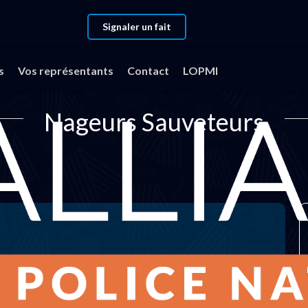
Signaler un fait
s
Vos représentants
Contact
LOPMI
Nageurs Sauveteurs