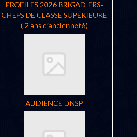
PROFILES 2026 BRIGADIERS-
CHEFS DE CLASSE SUPÉRIEURE
( 2 ans d’ancienneté)
AUDIENCE DNSP