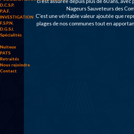
ci est assurée depuis plus de 60 ans, avec
D.C.S.P.
Nageurs Sauveteurs des Comp
P.A.F.
C’est une véritable valeur ajoutée que rep
INVESTIGATION
plages de nos communes tout en apportant 
F.S.P.N.
D.G.S.I.
Spécialités
Nuiteux
PATS
Retraités
Nous rejoindre
Contact