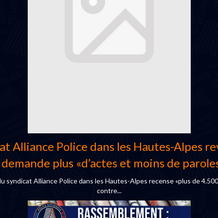
 Alliance Police dans les Hautes-Alpes revie
l demande plus «d’actes et moins de parole
 du syndicat Alliance Police dans les Hautes-Alpes recense «plus de 4.5
contre...