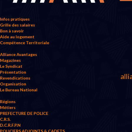
Infos pratiques
Grille des salaires
Bon à savoir
Aide au logement
Compétence Territoriale
Alliance Avantages
Magazines
Le Syndicat
Présentation
all
Revendications
Organisation
Le Bureau National
Régions
Métiers
PREFECTURE DE POLICE
C.R.S.
D.C.R.F.P.N
POLICIERS ADJOINTS & CADETS