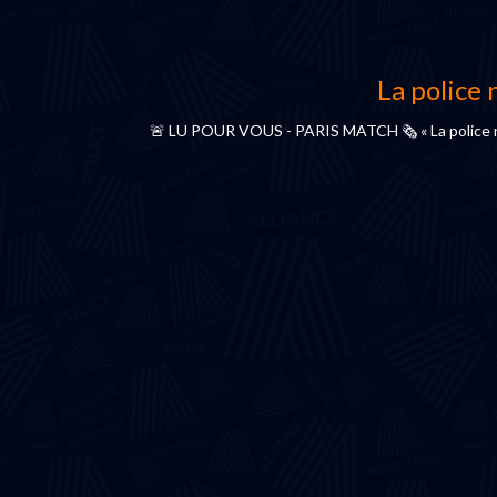
La police 
🚨 LU POUR VOUS - PARIS MATCH 🗞️ « La police nati