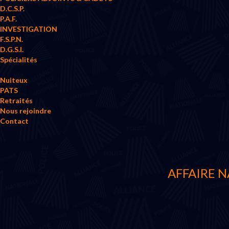
D.C.S.P.
P.A.F.
INVESTIGATION
F.S.P.N.
D.G.S.I.
Spécialités
Nuiteux
PATS
Retraités
Nous rejoindre
Contact
AFFAIRE NA