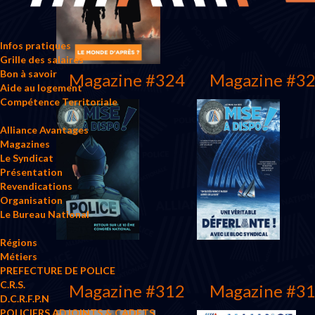
Infos pratiques
Grille des salaires
Bon à savoir
Magazine #324
Magazine #3
Aide au logement
Compétence Territoriale
Alliance Avantages
Magazines
Le Syndicat
Présentation
Revendications
Organisation
Le Bureau National
Régions
Métiers
PREFECTURE DE POLICE
C.R.S.
Magazine #312
Magazine #3
D.C.R.F.P.N
POLICIERS ADJOINTS & CADETS