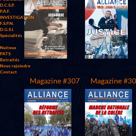
D.C.S.P.
P.A.F.
INVESTIGATION
F.S.P.N.
D.G.S.I.
Spécialités
Nuiteux
PATS
Retraités
Nous rejoindre
Contact
Magazine #307
Magazine #3
Mars 2022
Juin 2021