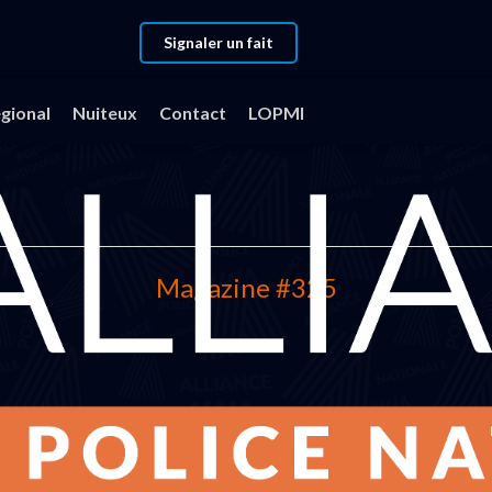
Signaler un fait
gional
Nuiteux
Contact
LOPMI
Magazine #325