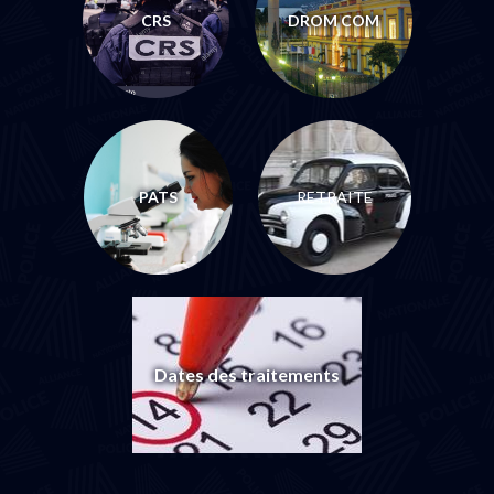
CRS
DROM COM
PATS
RETRAITE
Dates des traitements